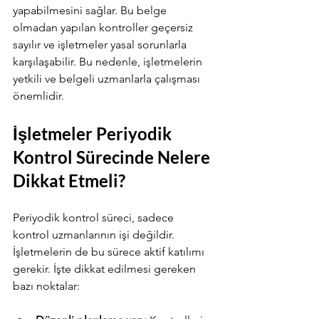
yapabilmesini sağlar. Bu belge 
olmadan yapılan kontroller geçersiz 
sayılır ve işletmeler yasal sorunlarla 
karşılaşabilir. Bu nedenle, işletmelerin 
yetkili ve belgeli uzmanlarla çalışması 
önemlidir.
İşletmeler Periyodik 
Kontrol Sürecinde Nelere 
Dikkat Etmeli?
Periyodik kontrol süreci, sadece 
kontrol uzmanlarının işi değildir. 
İşletmelerin de bu sürece aktif katılımı 
Your 14 days trial has
gerekir. İşte dikkat edilmesi gereken 
expired.
bazı noktalar:
The trial's over, but the show must go
on! 🎬 Upgrade now to keep your web