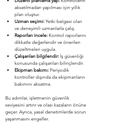
Düzenli planlama yap:
 Kontrollerin 
masterpiece in the spotlight.
aksatılmadan yapılması için yıllık 
plan oluştur.
Uzman seçimi:
 Yetki belgesi olan 
ve deneyimli uzmanlarla çalış.
Raporları incele:
 Kontrol raporlarını 
dikkatle değerlendir ve önerilen 
düzeltmeleri uygula.
Çalışanları bilgilendir:
 İş güvenliği 
konusunda çalışanları bilinçlendir.
Ekipman bakımı:
 Periyodik 
kontroller dışında da ekipmanların 
bakımını aksatma.
Bu adımlar, işletmenin güvenlik 
seviyesini artırır ve olası kazaların önüne 
geçer. Ayrıca, yasal denetimlerde sorun 
yaşanmasını engeller.