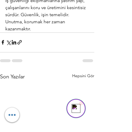
İş güvenliği ekipmanlarına yatırım yap, 
çalışanlarını koru ve üretimini kesintisiz 
sürdür. Güvenlik, işin temelidir. 
Unutma, korumak her zaman 
kazanmaktır.
Hepsini Gör
Son Yazılar
Asya
Online
Need help? Tap here to chat with us!