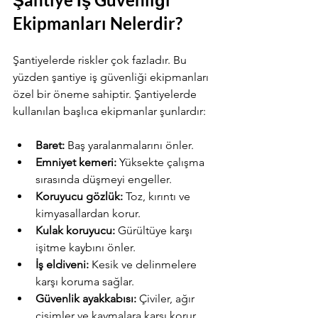
Ekipmanları Nelerdir?
Şantiyelerde riskler çok fazladır. Bu 
yüzden şantiye iş güvenliği ekipmanları 
özel bir öneme sahiptir. Şantiyelerde 
kullanılan başlıca ekipmanlar şunlardır:
Baret:
 Baş yaralanmalarını önler.
Emniyet kemeri:
 Yüksekte çalışma 
sırasında düşmeyi engeller.
Koruyucu gözlük:
 Toz, kırıntı ve 
kimyasallardan korur.
Kulak koruyucu:
 Gürültüye karşı 
işitme kaybını önler.
İş eldiveni:
 Kesik ve delinmelere 
karşı koruma sağlar.
Güvenlik ayakkabısı:
 Çiviler, ağır 
cisimler ve kaymalara karşı korur.