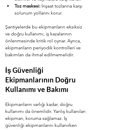
Toz maskesi:
 İnşaat tozlarına karşı 
solunum yollarını korur.
Şantiyelerde bu ekipmanların eksiksiz 
ve doğru kullanımı, iş kazalarının 
önlenmesinde kritik rol oynar. Ayrıca, 
ekipmanların periyodik kontrolleri ve 
bakımları da ihmal edilmemelidir.
İş Güvenliği 
Ekipmanlarının Doğru 
Kullanımı ve Bakımı
Ekipmanların varlığı kadar, doğru 
Your 14 days trial has
kullanımı da önemlidir. Yanlış kullanılan 
expired.
ekipman, koruma sağlamaz. İş 
The trial's over, but the show must go
güvenliği ekipmanlarını kullanırken 
on! 🎬 Upgrade now to keep your web