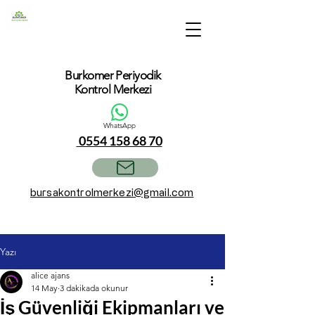
Burkomer Periyodik
Kontrol Merkezi
WhatsApp
0554 158 68 70
bursakontrolmerkezi@gmail.com
Yazı
alice ajans
14 May
3 dakikada okunur
İş Güvenliği Ekipmanları ve