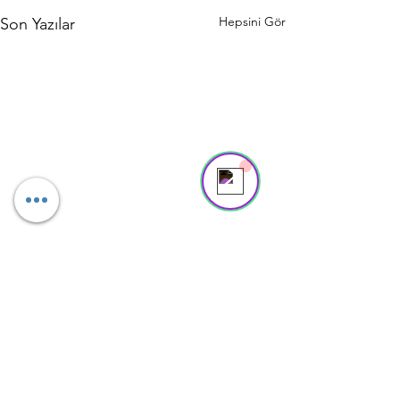
Hepsini Gör
Son Yazılar
Asya
Online
Need help? Tap here to chat with us!
Yorumlar