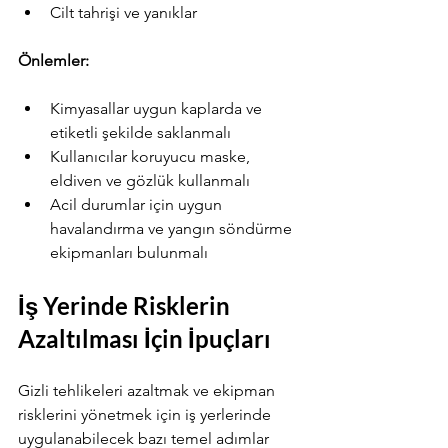
Cilt tahrişi ve yanıklar
Önlemler:
Kimyasallar uygun kaplarda ve 
etiketli şekilde saklanmalı
Kullanıcılar koruyucu maske, 
eldiven ve gözlük kullanmalı
Acil durumlar için uygun 
havalandırma ve yangın söndürme 
ekipmanları bulunmalı
Your 14 days trial has
expired.
İş Yerinde Risklerin 
The trial's over, but the show must go
on! 🎬 Upgrade now to keep your web
Azaltılması İçin İpuçları
masterpiece in the spotlight.
Gizli tehlikeleri azaltmak ve ekipman 
risklerini yönetmek için iş yerlerinde 
uygulanabilecek bazı temel adımlar 