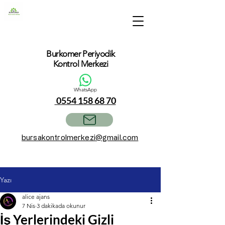
Burkomer Periyodik
Kontrol Merkezi
WhatsApp
0554 158 68 70
bursakontrolmerkezi@gmail.com
Yazı
alice ajans
7 Nis
3 dakikada okunur
İş Yerlerindeki Gizli