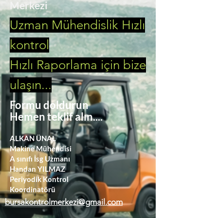
Merkezi
masterpiece in the spotlight.
Uzman Mühendislik Hızlı
kontrol
Hızlı Raporlama için bize
ulaşın...
Formu doldurun
Hemen teklif alın....
ALKAN ÜNAL
Makine Mühendisi
A sınıfı İsg Uzmanı
Handan YILMAZ
Periyodik Kontrol
Koordinatörü
bursakontrolmerkezi@gmail.com