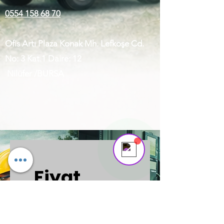
0554 158 68 70
Ofis Artı Plaza Konak Mh. Lefkoşe Cd.
No: 3 Kat.1 Daire: 12
Nilüfer /BURSA
Asya
Online
Need help? Tap here to chat with us!
Fiyat 
Teklifi 