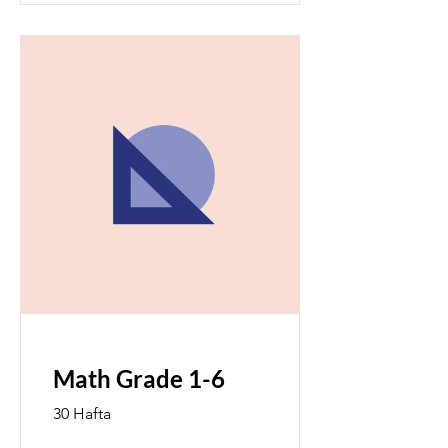
Your 14 days trial has
expired.
The trial's over, but the show must go
on! 🎬 Upgrade now to keep your web
masterpiece in the spotlight.
Math Grade 1-6
30 Hafta