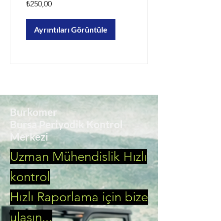
₺250,00
Ayrıntıları Görüntüle
Burkomer
Bursa Periyodik Kontrol
Merkezi
Uzman Mühendislik Hızlı
kontrol
Hızlı Raporlama için bize
ulaşın...